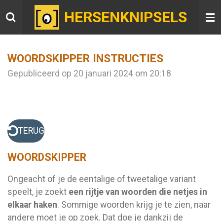
Ga
HERSENKNIPSELS
direct
naar
de
WOORDSKIPPER INSTRUCTIES
hoofdinhoud
Gepubliceerd op 20 januari 2024 om 20:18
TERUG
WOORDSKIPPER
Ongeacht of je de eentalige of tweetalige variant
speelt, je zoekt
een rijtje van woorden die netjes in
elkaar haken
. Sommige woorden krijg je te zien, naar
andere moet je op zoek. Dat doe je dankzij de